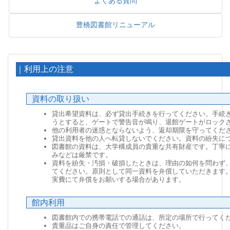
よくある質問
豊橋図書館リニューアル
｜利用上の注意
資料の取り扱い
貸出希望資料は、必ず貸出手続きを行ってください。手続
うとすると、ゲートで警告音が鳴り、退館ゲートがロック
他の利用者の迷惑とならないよう、返却期限を守ってくだ
貸出資料を他の人へ転貸しないでください。資料の紛失に
図書館の資料は、大学構成員の貴重な共有財産です。丁寧
みなどは厳禁です。
資料を紛失・汚損・破損したときは、理由の如何を問わず
てください。原則として同一資料を弁償していただきます
実費にて弁償をお願いする場合があります。
館内利用
図書館内での携帯電話での通話は、所定の場所で行ってく
貴重品はご自身の責任で管理してください。